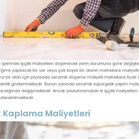
şlerinde işçilik maliyetleri döşenecek yerin durumuna göre değişke
ğimli yapılacak bir yer veya çok köşeli bir alanın metrekare maliyet
ma bir alan için piyasada seramik döşeme maliyeti metrekare fiyatı 2
kenlik göstermektedir. Bunun yanında seramik süpürgelik yapım mali
TL aralığında değişmektedir. Ancak unutulmamalıdır ki işçilik maliyetler
gösterebilmektedir.
 Kaplama Maliyetleri