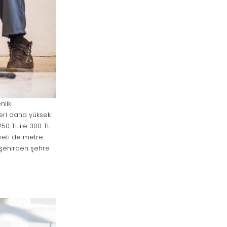
nlik
leri daha yüksek
50 TL ile 300 TL
yeti de metre
i şehirden şehre