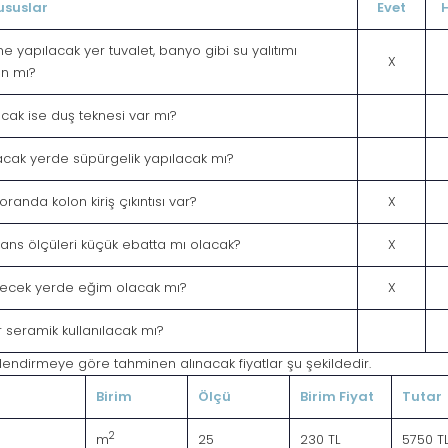
ususlar
Evet
yapılacak yer tuvalet, banyo gibi su yalıtımı
X
an mı?
cak ise duş teknesi var mı?
cak yerde süpürgelik yapılacak mı?
randa kolon kiriş çıkıntısı var?
X
yans ölçüleri küçük ebatta mı olacak?
X
ecek yerde eğim olacak mı?
X
ir seramik kullanılacak mı?
lendirmeye göre tahminen alınacak fiyatlar şu şekildedir.
Birim
Ölçü
Birim Fiyat
Tutar
2
m
25
230 TL
5750 T