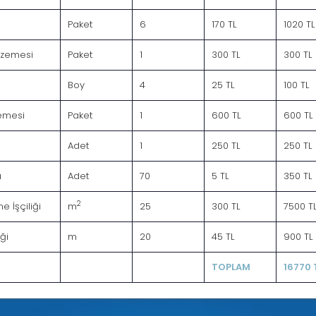
Paket
6
170 TL
1020 TL
lzemesi
Paket
1
300 TL
300 TL
Boy
4
25 TL
100 TL
emesi
Paket
1
600 TL
600 TL
Adet
1
250 TL
250 TL
u
Adet
70
5 TL
350 TL
2
 İşçiliği
m
25
300 TL
7500 T
iği
m
20
45 TL
900 TL
TOPLAM
16770 