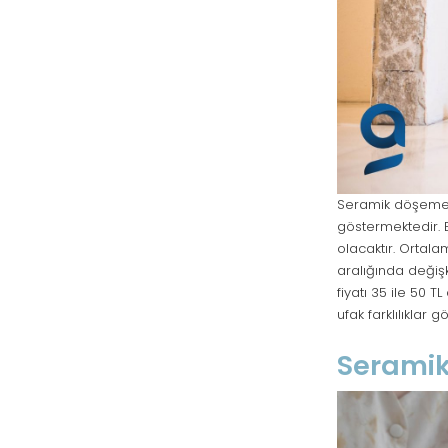
Seramik döşeme i
göstermektedir. E
olacaktır. Ortala
aralığında değiş
fiyatı 35 ile 50 
ufak farklılıklar 
Seramik