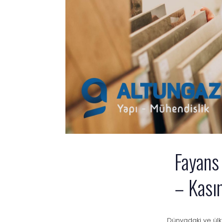
Fayans
– Kas
Dünyadaki ve ülke