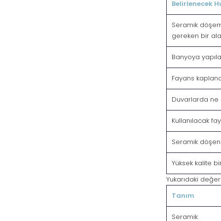
Belirlenecek H
Seramik döşeme 
gereken bir al
Banyoya yapıla
Fayans kaplana
Duvarlarda ne o
Kullanılacak fa
Seramik döşen
Yüksek kalite b
Yukarıdaki değer
Tanım
Seramik