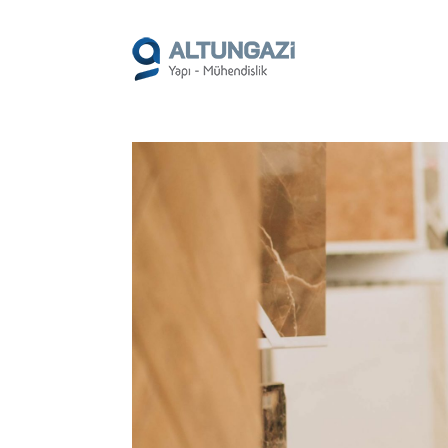
/*
*/