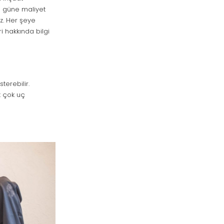
 güne maliyet
z. Her şeye
i hakkında bilgi
terebilir.
k çok uç