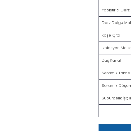
Yapıştırıcı Derz
Derz Dolgu Ma
Köşe Çıta
İzolasyon Malz
Duş Kanalı
Seramik Takoz
Seramik Döşeme
Süpürgelik İşçil