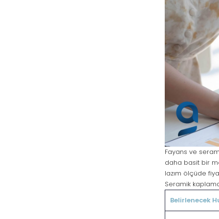
Fayans ve serami
daha basit bir ma
lazım ölçüde fiy
Seramik kaplama
Belirlenecek H