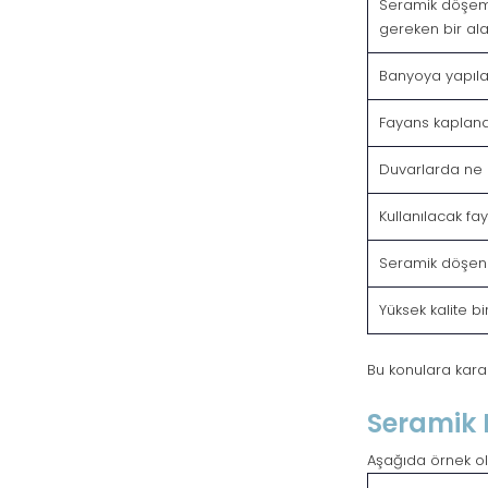
Seramik döşeme 
gereken bir al
Banyoya yapıla
Fayans kaplana
Duvarlarda ne o
Kullanılacak fa
Seramik döşen
Yüksek kalite b
Bu konulara karar 
Seramik 
Aşağıda örnek ol