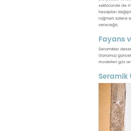
sektöründe de m
hesapları değişm
rağmen sizlere e
vereceğiz.
Fayans v
Seramikler desen,
Günümüz güncel fi
modelleri göz ar
Seramik U