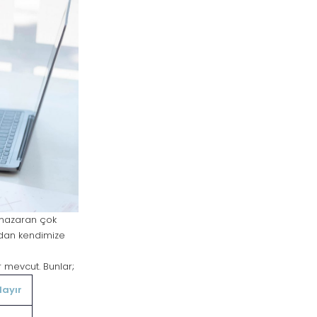
a nazaran çok
ından kendimize
 mevcut. Bunlar;
Hayır