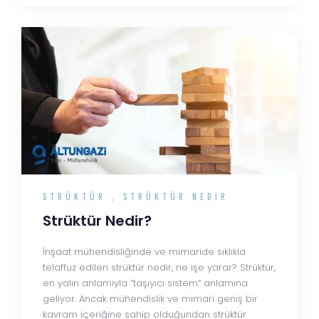
STRÜKTÜR
,
STRÜKTÜR NEDIR
Strüktür Nedir?
İnşaat mühendisliğinde ve mimaride sıklıkla
telaffuz edilen strüktür nedir, ne işe yarar? Strüktür,
en yalın anlamıyla “taşıyıcı sistem” anlamına
geliyor. Ancak mühendislik ve mimari geniş bir
kavram içeriğine sahip olduğundan strüktür