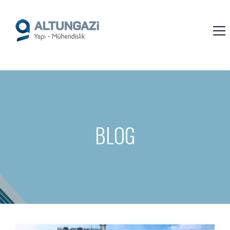
/*
*/
BLOG