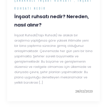
ÇANAKKALE İNŞAAT RUHSATI
,
İNŞAAT
RUHSATI NEDIR
İnşaat ruhsatı nedir? Nereden,
nasıl alınır?
İnşaat Ruhsatı(Yapı Ruhsatı) ile alakalı bir
araştırma yaptığınıza göre yüksek ihtimalle yeni
bir bina yaptırma sürecine girmiş olduğunuz
anlaşılmaktadır. Çevremizde her gün yeni bir bina
yapılmakta. Şehirler sürekli büyümekte ve
genişlemektedir. Bu büyüme ve genişlemenin
düzensiz ve rastgele olmaması için ülkemizde ve
dünyada çevre, şehir planları yapılmaktadır. Bu
plana uygunluğu denetleyen mekanizmalar ve
yetkili bürokrasi […]
28/02/2023