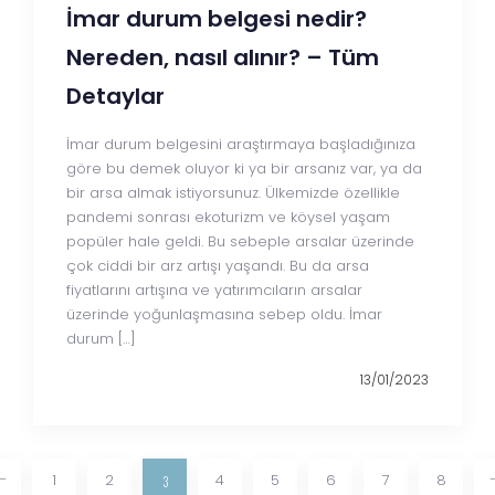
İmar durum belgesi nedir?
Nereden, nasıl alınır? – Tüm
Detaylar
İmar durum belgesini araştırmaya başladığınıza
göre bu demek oluyor ki ya bir arsanız var, ya da
bir arsa almak istiyorsunuz. Ülkemizde özellikle
pandemi sonrası ekoturizm ve köysel yaşam
popüler hale geldi. Bu sebeple arsalar üzerinde
çok ciddi bir arz artışı yaşandı. Bu da arsa
fiyatlarını artışına ve yatırımcıların arsalar
üzerinde yoğunlaşmasına sebep oldu. İmar
durum […]
13/01/2023
1
2
4
5
6
7
8
3