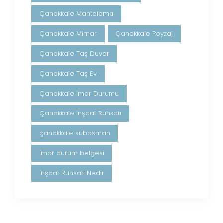
Çanakkale Mantolama
Çanakkale Mimar
Çanakkale Peyzaj
Çanakkale Taş Duvar
Çanakkale Taş Ev
Çanakkale İmar Durumu
Çanakkale İnşaat Ruhsatı
çanakkale subasman
İmar durum belgesi
İnşaat Ruhsatı Nedir