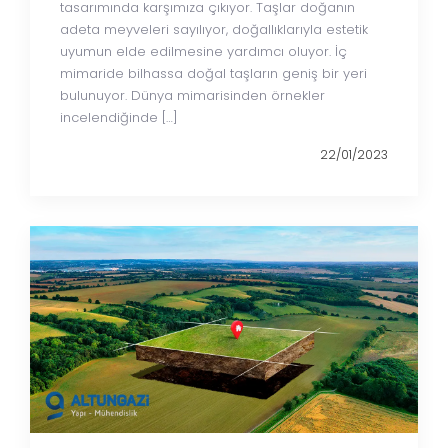
tasarımında karşımıza çıkıyor. Taşlar doğanın
adeta meyveleri sayılıyor, doğallıklarıyla estetik
uyumun elde edilmesine yardımcı oluyor. İç
mimaride bilhassa doğal taşların geniş bir yeri
bulunuyor. Dünya mimarisinden örnekler
incelendiğinde […]
22/01/2023