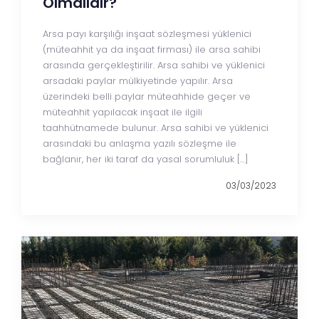
Olmalıdır?
Arsa payı karşılığı inşaat sözleşmesi yüklenici
(müteahhit ya da inşaat firması) ile arsa sahibi
arasında gerçekleştirilir. Arsa sahibi ve yüklenici
arsadaki paylar mülkiyetinde yapılır. Arsa
üzerindeki belli paylar müteahhide geçer ve
müteahhit yapılacak inşaat ile ilgili
taahhütnamede bulunur. Arsa sahibi ve yüklenici
arasındaki bu anlaşma yazılı sözleşme ile
bağlanır, her iki taraf da yasal sorumluluk […]
03/03/2023