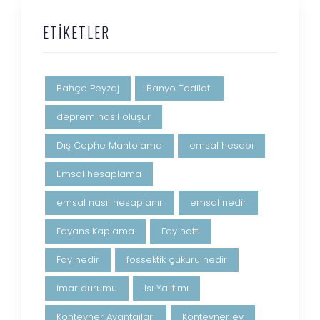
ETIKETLER
Bahçe Peyzaj
Banyo Tadilatı
deprem nasıl oluşur
Dış Cephe Mantolama
emsal hesabı
Emsal hesaplama
emsal nasıl hesaplanır
emsal nedir
Fayans Kaplama
Fay hattı
Fay nedir
fossektik çukuru nedir
imar durumu
Isı Yalıtımı
Konteyner Avantajları
Konteyner ev