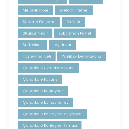
Mekanik Proje
prefabrik temel
Seramik Döşeme
Strüktür
Strüktür Nedir
subasman temel
Su Tesisatı
taş duvar
Taş ev maliyeti
Yazlık Ev Dekorayonu
Çanakkale ev dekorasyonu
Çanakkale Fayans
Çanakkale Konteyner
Çanakkale konteyner ev
Çanakkale konteyner ev yapımı
Çanakkale Konteyner firması