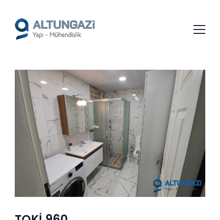
/*
*/
TOKİ 960