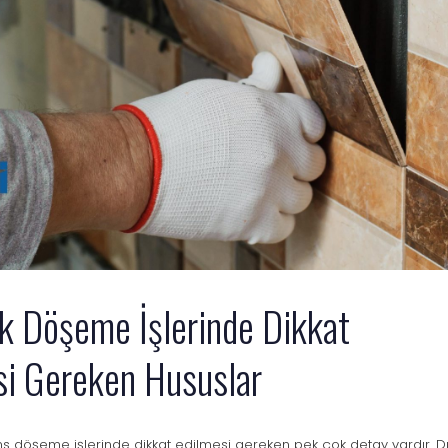
k Döşeme İşlerinde Dikkat
si Gereken Hususlar
s döşeme işlerinde dikkat edilmesi gereken pek çok detay vardır. D