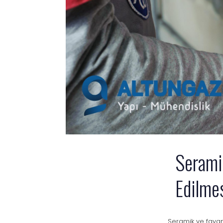
Serami
Edilme
Seramik ve fayan