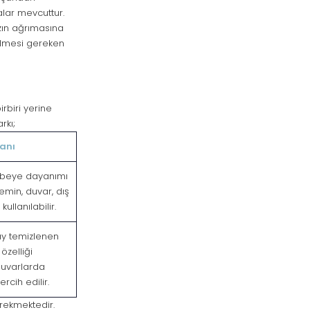
lar mevcuttur.
zın ağrımasına
ilmesi gereken
rbiri yerine
rkı;
lanı
rbeye dayanımı
min, duvar, dış
ullanılabilir.
ay temizlenen
özelliği
uvarlarda
rcih edilir.
rekmektedir.