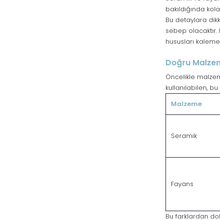
bakıldığında kol
Bu detaylara dik
sebep olacaktır.
hususları kalem
Doğru Malze
Öncelikle malzem
kullanılabilen, b
Malzeme
Seramik
Fayans
Bu farklardan do