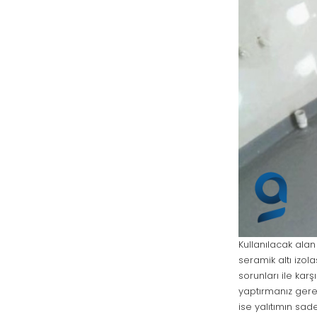
Kullanılacak ala
seramik altı izo
sorunları ile kar
yaptırmanız gere
ise yalıtımın sa