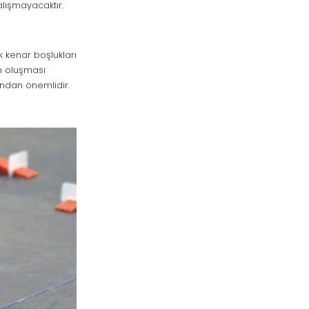
lışmayacaktır.
 kenar boşlukları
ın oluşması
ından önemlidir.