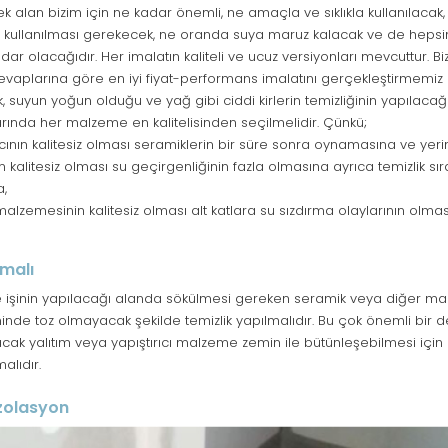
alan bizim için ne kadar önemli, ne amaçla ve sıklıkla kullanılacak, t
 kullanılması gerekecek, ne oranda suya maruz kalacak ve de heps
ar olacağıdır. Her imalatın kaliteli ve ucuz versiyonları mevcuttur. 
cevaplarına göre en iyi fiyat-performans imalatını gerçekleştirmemiz
k, suyun yoğun olduğu ve yağ gibi ciddi kirlerin temizliğinin yapılaca
ında her malzeme en kalitelisinden seçilmelidir. Çünkü;
ıcının kalitesiz olması seramiklerin bir süre sonra oynamasına ve yer
n kalitesiz olması su geçirgenliğinin fazla olmasına ayrıca temizlik sı
,
malzemesinin kalitesiz olması alt katlara su sızdırma olaylarının olm
lmalı
işinin yapılacağı alanda sökülmesi gereken seramik veya diğer ma
inde toz olmayacak şekilde temizlik yapılmalıdır. Bu çok önemli bir 
ak yalıtım veya yapıştırıcı malzeme zemin ile bütünleşebilmesi için
alıdır.
İzolasyon