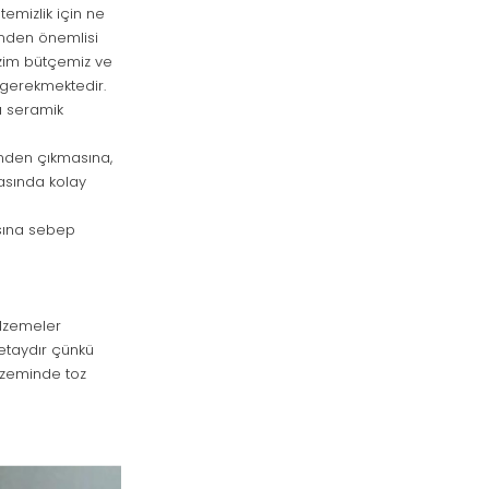
emizlik için ne
inden önemlisi
Bizim bütçemiz ve
 gerekmektedir.
ğı seramik
inden çıkmasına,
rasında kolay
asına sebep
lzemeler
detaydır çünkü
 zeminde toz