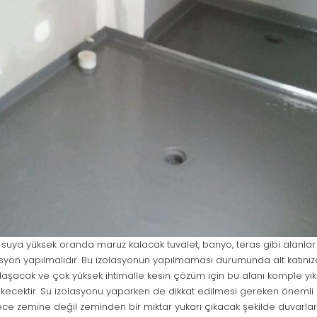
n suya yüksek oranda maruz kalacak tuvalet, banyo, teras gibi alanla
lasyon yapılmalıdır. Bu izolasyonun yapılmaması durumunda alt katınız
şılaşacak ve çok yüksek ihtimalle kesin çözüm için bu alanı komple y
kecektir. Su izolasyonu yaparken de dikkat edilmesi gereken önemli 
dece zemine değil zeminden bir miktar yukarı çıkacak şekilde duvarla