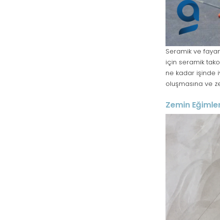
Seramik ve fayans
için seramik tako
ne kadar işinde i
oluşmasına ve z
Zemin Eğimler