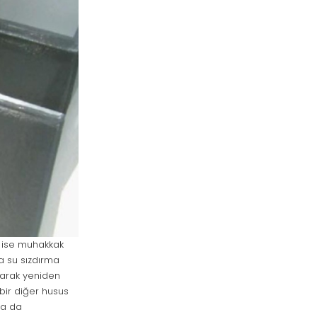
r ise muhakkak
a su sızdırma
ıkarak yeniden
bir diğer husus
ra da