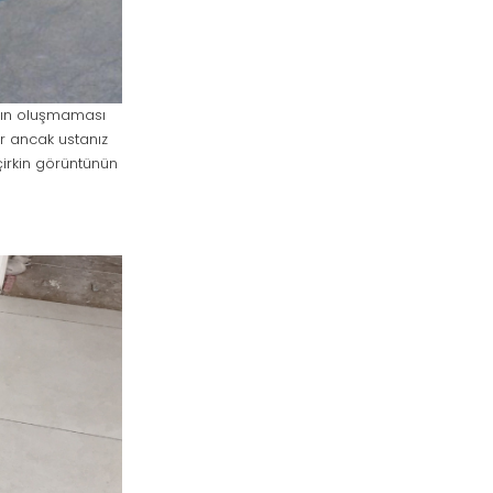
ların oluşmaması
ur ancak ustanız
çirkin görüntünün