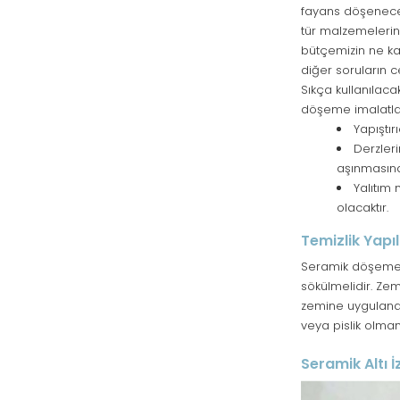
fayans döşenecek 
tür malzemelerin
bütçemizin ne kad
diğer soruların 
Sıkça kullanılaca
döşeme imalatlar
Yapıştır
Derzleri
aşınmasına
Yalıtım 
olacaktır.
Temizlik Yapı
Seramik döşeme 
sökülmelidir. Zem
zemine uygulanac
veya pislik olmam
Seramik Altı 