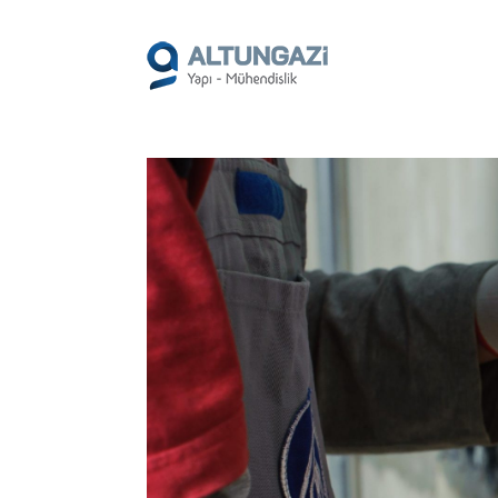
/*
*/