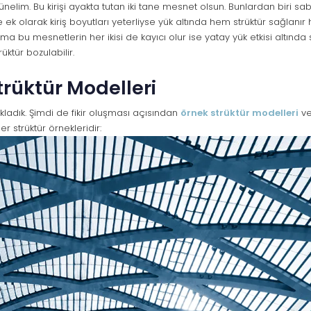
ünelim. Bu kirişi ayakta tutan iki tane mesnet olsun. Bunlardan biri sabi
 ek olarak kiriş boyutları yeterliyse yük altında hem strüktür sağlan
ma bu mesnetlerin her ikisi de kayıcı olur ise yatay yük etkisi altınd
üktür bozulabilir.
trüktür Modelleri
ıkladık. Şimdi de fikir oluşması açısından
örnek strüktür modelleri
ve
r strüktür örnekleridir: