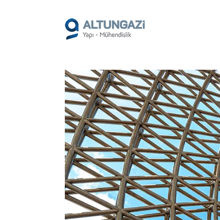
/*
*/