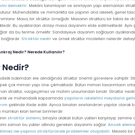
omi demektir.
Mekânı tanımlayan ve sınırlayan yapı elemanları strükt
utulur. Mühendislikte ve mimarlıkta ise yapının ana iskeleti, genel tas
nımlanır. Masa, bir strüktür örneğidir. Masanın strüktürü bir tabla ile 
dir. Bu ayaklardan dolayı masa dayanımı elde edilmektedir. Aynı ş
lar da bu terime örnektir. Sandalyeye dayanım sağlayan ayaklarıdır
 bağlardır.
Strüktür nedir
ve örnek strüktür modelleri nelerdir detayl
nkraj Nedir? Nerede Kullanılır?
 Nedir?
islik bakımdan ele alındığında strüktür önemli görevlere sahiptir. St
 pek çok mimari yapı öne çıkmaktadır. Bütün mimari tasarımların ortak
nan strüktür, vazgeçilmez ve mühim unsurlardan biridir. Strüktür nedi
arlık ve mühendislik kapsamında
yapıların iskeletini meydana geti
arım
şeklinde ifade edilir. Ayrıca binaları sınırlandıran yapılar olarak bil
 mümkün kılan temel birimlerdir.
ının
strüktür sistemi
, binayla alakalı bütün yükleri karşılayıp zemine 
kimi zaman bu yükler altında gereken dayanımı sağlar.
Ancak elema
edilmez ise yapının strüktüründe problemler oluşabilir.
Mesela bir b