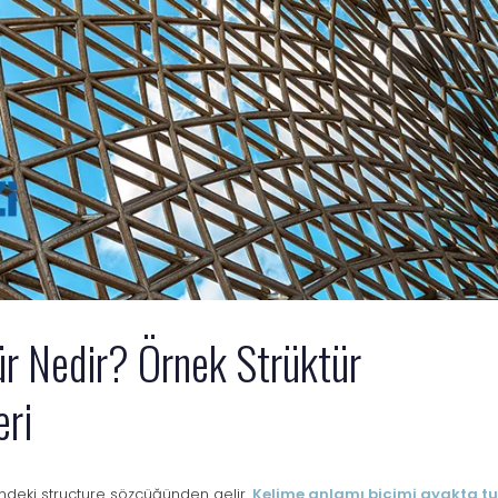
ür Nedir? Örnek Strüktür
eri
ilindeki structure sözcüğünden gelir.
Kelime anlamı biçimi ayakta tu