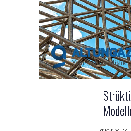
Strükt
Modell
Strüktür İngiliz d