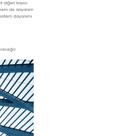
t diğeri kayıcı
ır hem de dayanım
a sistem dayanımı
receğiz.