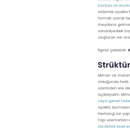
karkas ve anat
sistemle ayakta t
formatı olarak ta
meydana gelmekte
sandalyedeki bağ
oluşturan ise ara
İlginizi çekebilir:
A
Strüktür
Mimari ve mühend
olduğunda farklı
üzerinden ele alı
açıklayalım. Mim
veya genel tas
ayakta durmasını
Herhangi bir yap
Yapı elemanları 
süreklilik elde 