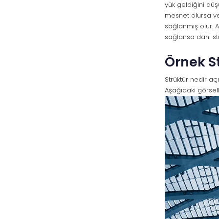
yük geldiğini düş
mesnet olursa ve
sağlanmış olur. A
sağlansa dahi str
Örnek S
Strüktür nedir aç
Aşağıdaki görselle