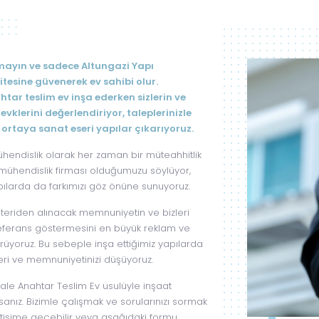
lmayın ve sadece Altungazi Yapı
itesine güvenerek ev sahibi olur.
ar teslim ev inşa ederken sizlerin ve
zevklerini değerlendiriyor, taleplerinizle
ortaya sanat eseri yapılar çıkarıyoruz.
ühendislik olarak her zaman bir müteahhitlik
r mühendislik firması olduğumuzu söylüyor,
apılarda da farkımızı göz önüne sunuyoruz.
eriden alınacak memnuniyetin ve bizleri
ferans göstermesini en büyük reklam ve
rüyoruz. Bu sebeple inşa ettiğimiz yapılarda
eri ve memnuniyetinizi düşüyoruz.
ale Anahtar Teslim Ev usulüyle inşaat
sanız. Bizimle çalışmak ve sorularınızı sormak
etişime geçebilir veya aşağıdaki formu