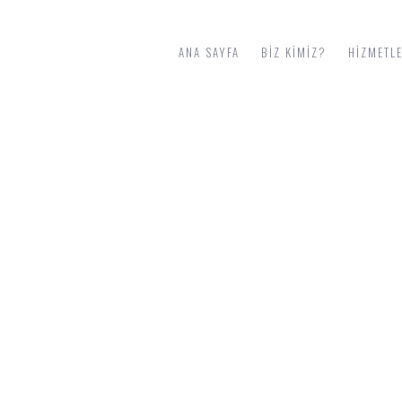
ANA SAYFA
BIZ KIMIZ?
HIZMETL
ÇANAKKALE ANAHTAR TESLIM E