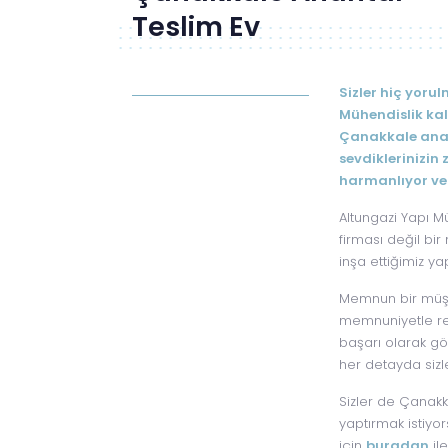
Teslim Ev
Sizler hiç yoru
Mühendislik kal
Çanakkale anaht
sevdiklerinizin 
harmanlıyor ve 
Altungazi Yapı M
firması değil bi
inşa ettiğimiz y
Memnun bir müşt
memnuniyetle re
başarı olarak gö
her detayda sizl
Sizler de Çanakk
yaptırmak istiyor
için
buradan
il