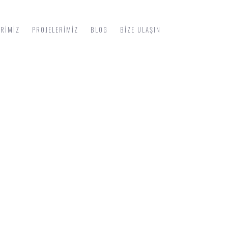
ERIMIZ
PROJELERIMIZ
BLOG
BIZE ULAŞIN
V