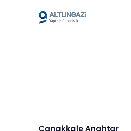
/*
*/
Çanakkale Anahtar