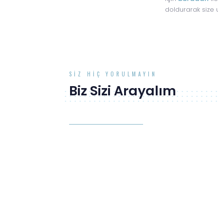
doldurarak size u
SIZ HIÇ YORULMAYIN
Biz Sizi Arayalım