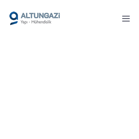
/*
*/
ÇANAKKALE KAT KARŞILIĞI
DAIRE