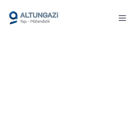
/*
*/
ÇANAKKALE MÜHENDISLIK
FIRMALARI