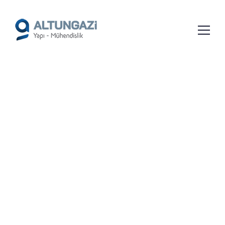
/*
*/
EZINE MÜTEAHHITLIK
FIRMALARI