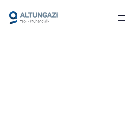
/*
*/
EZINE SUBASMAN YAPIMI
VE İNŞAATI