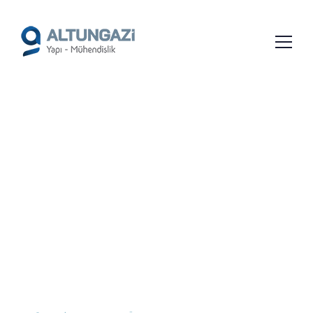
/*
*/
GEYIKLI İNŞAAT ŞIRKETLERI