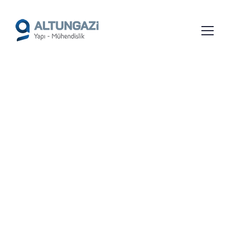
/*
*/
GEYIKLI MÜTEAHHITLIK
FIRMALARI