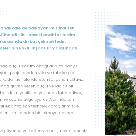
 Çanakkale’de başlayan ve sürdüren
Mühendislik; Lapseki anahtar teslim
ı arasında dikkat çekmektedir.
çelerinin köklü inşaat firmalarından
rında güçlü çözüm ortağı durumundayız.
şaat projelerinden villa ve fabrika gibi
na kadar her alanda etkin rol oynamaktayız.
nında güven veren güçlü ve iddialı bir
Her daim yenilikleri yakından takip ediyor,
imize özenle uyguluyoruz. Alanında tam
ili ekibimiz, son teknolojik araçlarımız ile
elen isimlerinden biri olmaya devam
zi güvence ve kalitesiyle çalışmak isterseniz