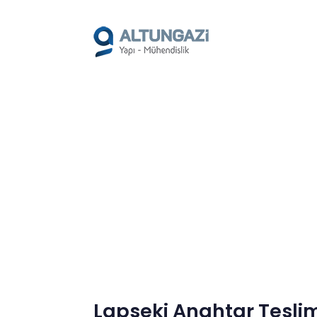
/*
*/
LAPSE
Lapseki Anahtar Tesli