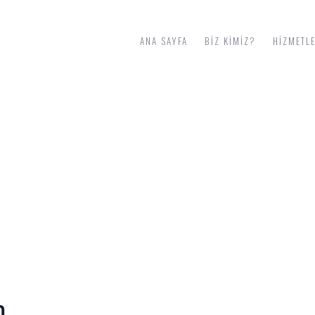
ANA SAYFA
BIZ KIMIZ?
HIZMETL
KI ANAHTAR TESLIM İNŞAAT FIR
m