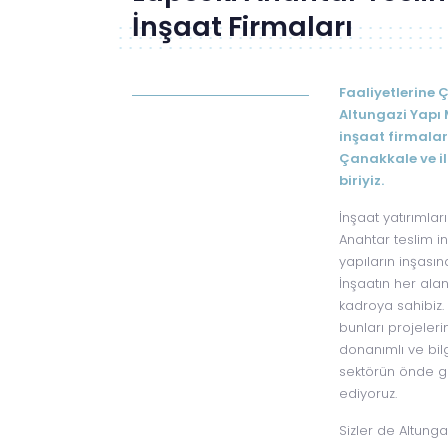
İnşaat Firmaları
Faaliyetlerine
Altungazi Yapı 
inşaat firmalar
Çanakkale ve il
biriyiz.
İnşaat yatırımla
Anahtar teslim in
yapıların inşası
İnşaatın her ala
kadroya sahibiz. 
bunları projeler
donanımlı ve bilg
sektörün önde g
ediyoruz.
Sizler de Altunga