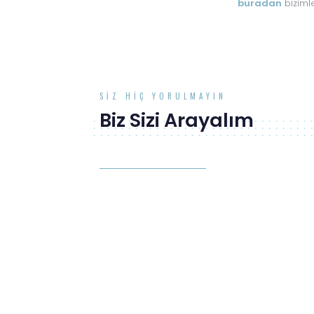
buradan
bizimle
SIZ HIÇ YORULMAYIN
Biz Sizi Arayalım