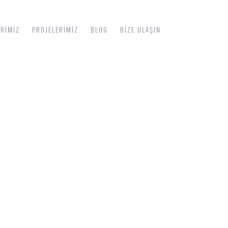
ERIMIZ
PROJELERIMIZ
BLOG
BIZE ULAŞIN
MALARI