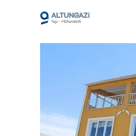
/*
*/