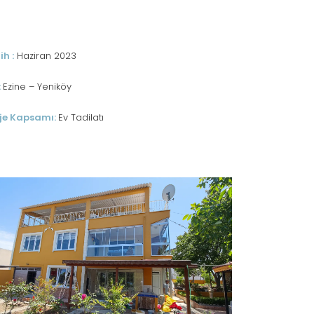
ih :
Haziran 2023
:
Ezine – Yeniköy
je Kapsamı:
Ev Tadilatı