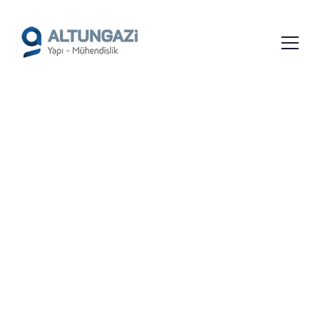
/*
*/
ÇANAKKALE ÇELIK YAPI
TASARIMI