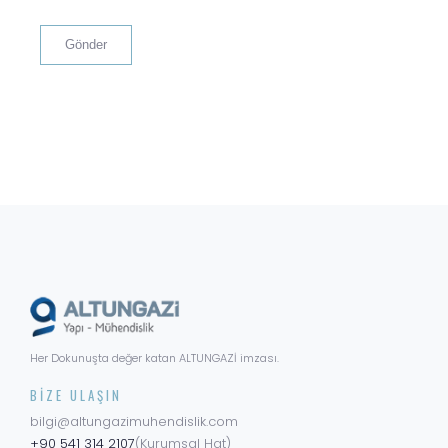
Her Dokunuşta değer katan ALTUNGAZİ imzası.
BIZE ULAŞIN
bilgi@altungazimuhendislik.com
+90 541 314 2107
(Kurumsal Hat)