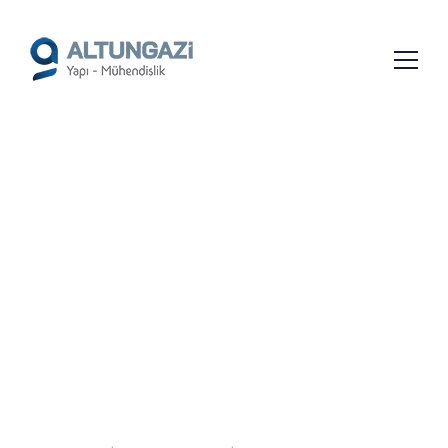
/*
*/
EZINE İNŞAAT FIRMASI