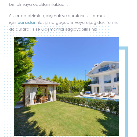
biri olmaya odaklanmaktadır.
Sizler de bizimle çalışmak ve sorularınızı sormak
için
buradan
iletişime geçebilir veya aşağıdaki formu
doldurarak size ulaşmamızı sağlayabilirsiniz.