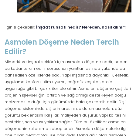
İlginizi çekebilir:
İnşaat ruhsatı nedir? Nereden, nasıl alınır?
Asmolen Döşeme Neden Tercih
Edilir?
Mimarlık ve inşaat sektörü için asmolen döşeme nedir, neden
bu kadar tercih edilir sorusunun yanıtları aslında yukarıda da
bahsedilen özelliklerde saklı. Yapı inşasında dayanıklılık, estetik,
uygulama konforu, iklim uyumu, coğrafik koşullar, proje
uygunluğu gibi birçok kriter ele alınır. Asmolen döşeme çeşitleri
projenin işlevselliğini artıran ve sağlamlığı destekleyen dolgu
malzemesi olduğu için günümüzde hala çok tercih edilir. Dişli
döşeme sisteminde dişlerin arasını dolduran asmolen, düz
görüntü beklentisini karşılar, maliyetleri düşürür, yapı kalitesini
destekler, ses ve ısı yalıtımı sağlar. Tüm bu özellikler asmolen
döşemenin kullanılma sebepleridir. Asmolen döşemelerle ilgili
öne çıkan dezavantajı ise ağırlığıdır. Daha ağır olan asmolen