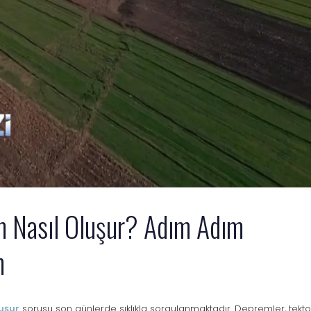
 Nasıl Oluşur? Adım Adım
m
uşur
sorusu son günlerde sıklıkla sorgulanmaktadır. Depremler, tekto