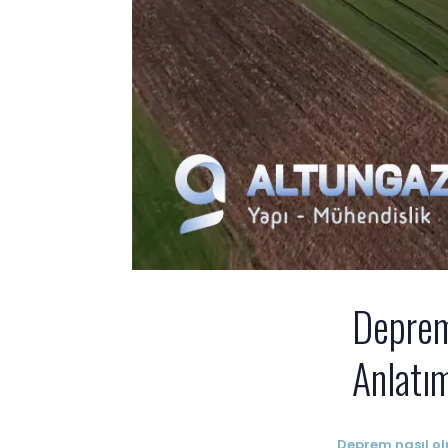
Deprem
Anlatı
Deprem nasıl ol