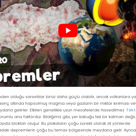
den olduğu sarsıntılar biraz daha güçlü olabilir, ancak volkanlara y
asınç altında hapsolmuş magma veya gazların bir miktar kırılması ve
dana gelirler. Etkileri genellikle uzun mesafelerde hissedilmez.
Tekt
mlu ana faktördür. Bildiğimiz gibi, yer kabuğu tek bir katman değil, 
ayıda bloktan oluşur. Bu plakaların çoğu sürekli olarak zıt yönlerde
adaki depremlerin çoğu bu temas bölgesinde meydana gelir. Ayrıca,