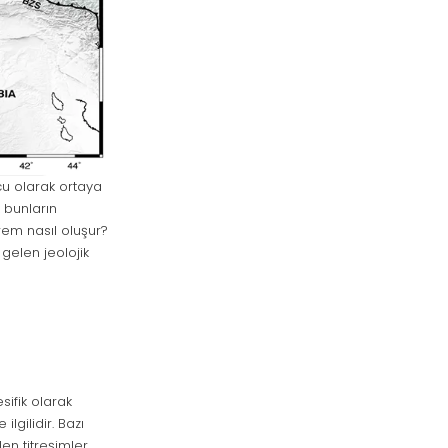
ucu olarak ortaya
 bunların
em nasıl oluşur?
elen jeolojik
ifik olarak
lgilidir. Bazı
en titreşimler