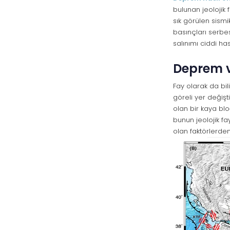
bulunan jeolojik
sık görülen sismi
basınçları serbes
salınımı ciddi ha
Deprem v
Fay olarak da bi
göreli yer değişt
olan bir kaya blo
bunun jeolojik f
olan faktörlerden 