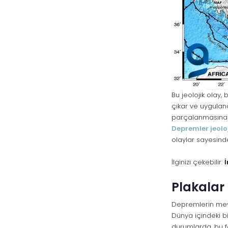
Bu jeolojik olay,
çıkar ve uygulana
parçalanmasına 
Depremler jeolo
olaylar sayesind
İlginizi çekebilir:
Plakalar
Depremlerin meyd
Dünya içindeki bi
durumlarda, bu f