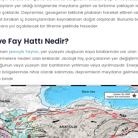
 fayların yer aldığı bölgelerde meydana gelen ve birbirine yaklaşan
k şoklardır. Depremler, gezegenin tektonik plakaları hareket ettiren ve
t bırakan iç basınçlarından kaynaklanan doğal olaylardır. Bununla bi
sara yol açabilecek bir titreme şeklinde hisseder.
e Fay Hattı Nedir?
linen
jeolojik faylar
, yer yüzeyini oluşturan kaya bloklarında var olan
irmelere neden olan kırıklardır. Jeolojik fay, parçalarının yer değişt
ğunun veya yüzeyin dar bantlarının yırtılması veya ayrılmasıdır. Enerji
ay bölgelerinde nihai olarak salınması, depremlerin meydana gelme
biridir.