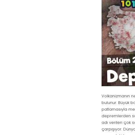
Volkanizmanın ne
bulunur. Büyük b
patlamasıyla mey
depremlerden soru
adı verilen çok s
çarpışıyor. Düny