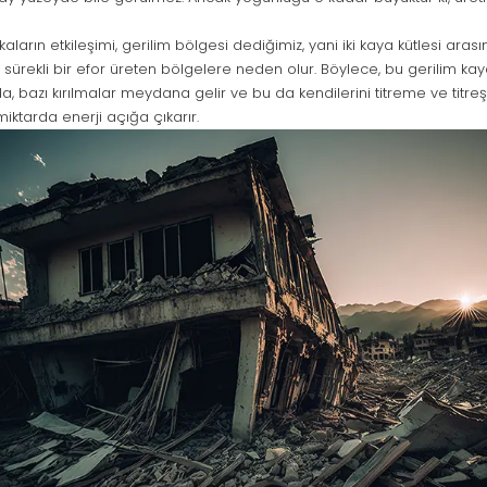
akaların etkileşimi, gerilim bölgesi dediğimiz, yani iki kaya kütlesi arası
sürekli bir efor üreten bölgelere neden olur. Böylece, bu gerilim kay
ında, bazı kırılmalar meydana gelir ve bu da kendilerini titreme ve titre
iktarda enerji açığa çıkarır.