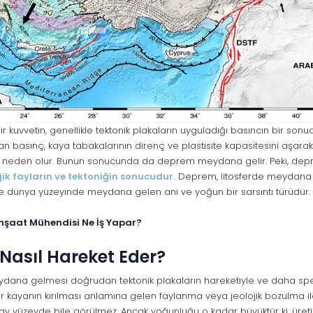
 bir kuvvetin, genellikle tektonik plakaların uyguladığı basıncın bir son
n basınç, kaya tabakalarının direnç ve plastisite kapasitesini aşarak
neden olur. Bunun sonucunda da deprem meydana gelir. Peki, depr
jik fayların ve tektoniğin sonucudur.
Deprem, litosferde meydana g
e dünya yüzeyinde meydana gelen ani ve yoğun bir sarsıntı türüdür.
İnşaat Mühendisi Ne İş Yapar?
 Nasıl Hareket Eder?
ana gelmesi doğrudan tektonik plakaların hareketiyle ve daha spes
r kayanın kırılması anlamına gelen faylanma veya jeolojik bozulma ile i
ay yüzeyde bile görülmez. Ancak yoğunluğu o kadar büyüktür ki, üretil