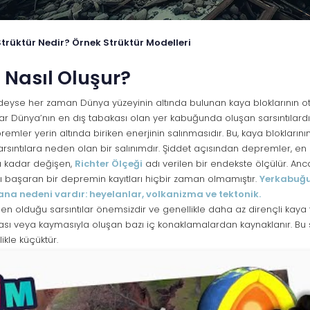
Strüktür Nedir? Örnek Strüktür Modelleri
Nasıl Oluşur?
yse her zaman Dünya yüzeyinin altında bulunan kaya bloklarının o
 Bunlar Dünya’nın en dış tabakası olan yer kabuğunda oluşan sarsıntılard
remler yerin altında biriken enerjinin salınmasıdır. Bu, kaya blokların
sıntılara neden olan bir salınımdır. Şiddet açısından depremler, en z
’a kadar değişen,
Richter Ölçeği
adı verilen bir endekste ölçülür. A
 başaran bir depremin kayıtları hiçbir zaman olmamıştır.
Yerkabuğ
 ana nedeni vardır: heyelanlar, volkanizma ve tektonik.
n olduğu sarsıntılar önemsizdir ve genellikle daha az dirençli kaya t
lması veya kaymasıyla oluşan bazı iç konaklamalardan kaynaklanır. Bu s
kle küçüktür.