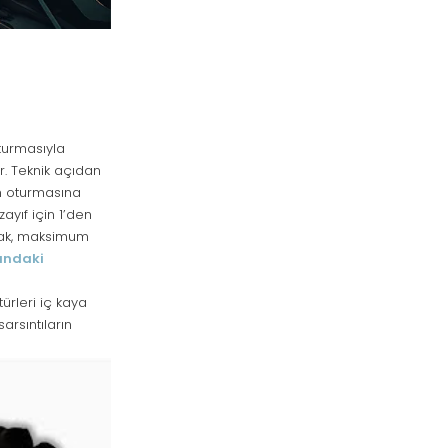
turmasıyla
ır. Teknik açıdan
ın oturmasına
ayıf için 1’den
ncak, maksimum
undaki
ürleri iç kaya
arsıntıların