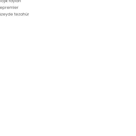
jik fayları
 depremler
yüzeyde tezahür