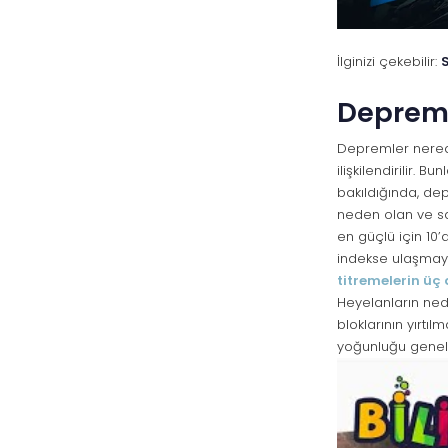
İlginizi çekebilir:
Deprem 
Depremler nerede
ilişkilendirilir.
bakıldığında, dep
neden olan ve sar
en güçlü için 10
indekse ulaşmayı
titremelerin üç
Heyelanların nede
bloklarının yırtı
yoğunluğu genelli