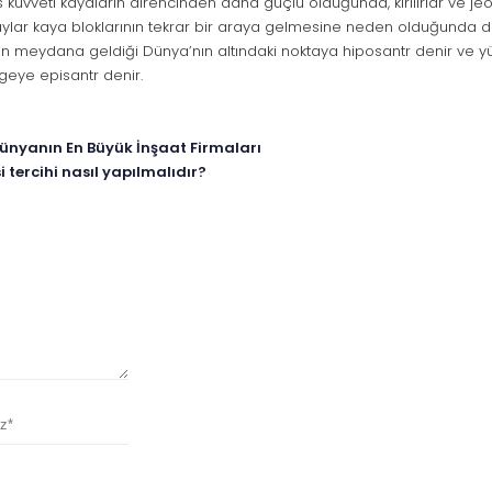
kuvveti kayaların direncinden daha güçlü olduğunda, kırılırlar ve jeolo
 faylar kaya bloklarının tekrar bir araya gelmesine neden olduğunda
n meydana geldiği Dünya’nın altındaki noktaya hiposantr denir ve 
geye episantr denir.
Dünyanın En Büyük İnşaat Firmaları
i tercihi nasıl yapılmalıdır?