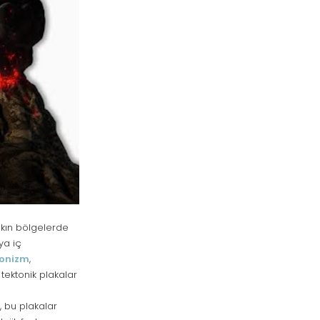
akın bölgelerde
ya iç
onizm
,
tektonik plakalar
 bu plakalar