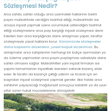
Sözleşmesi Nedir?
Arsa sahibi, sahibi olduğu arsa üzerindeki haklarının belirli
payını müteahhide verdiğini taahhüt ettiği, müteahhidin ise
arsaya inşaat yapmak üzere sorumluluk üstlendiğini taahhüt
ettiği sözleşmelere arsa payı karşılığı inşaat sözleşmesi denir.
Eskiden beri arsa karşılığında daire anlaşması yapılır, taraflar
sözleşmeyle yasal haklarını korur.
Günümüzde sözleşmeler
daha kapsamlı düzenlenir, yasal boşluk bırakılmaz.
Bu
anlaşmalar arsa sahiplerinin herhangi bir bütçe ayırmadan ya
da ödeme yapmadan arsa payını paylaşması sebebiyle daire
sahibi olmasını sağlar. Müteahhitler yani inşaat firmaları ise
yapımı tamamlanan inşaattaki daireleri satarak kazanç elde
eder. İki tarafın da kazançlı çıktığı yatırım ve ticaret için en
başından inşaat sözleşmesi yapmak gerekir. Aksi halde arsa
sahibinin yaşayacağı mağduriyet sonuçsuz kalabilir ya da uzun
yıllar süren hukuk mücadelesine dönüşebilir.