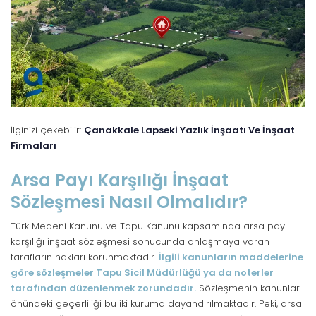
İlginizi çekebilir:
Çanakkale Lapseki Yazlık İnşaatı Ve İnşaat
Firmaları
Arsa Payı Karşılığı İnşaat
Sözleşmesi Nasıl Olmalıdır?
Türk Medeni Kanunu ve Tapu Kanunu kapsamında arsa payı
karşılığı inşaat sözleşmesi sonucunda anlaşmaya varan
tarafların hakları korunmaktadır.
İlgili kanunların maddelerine
göre sözleşmeler Tapu Sicil Müdürlüğü ya da noterler
tarafından düzenlenmek zorundadır.
Sözleşmenin kanunlar
önündeki geçerliliği bu iki kuruma dayandırılmaktadır. Peki, arsa