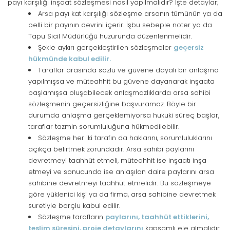
payı karşılığı inşaat sözleşmesi nasıl yapılmalıdır? İşte detaylar;
Arsa payı kat karşılığı sözleşme arsanın tümünün ya da
belli bir payının devrini içerir. İşbu sebeple noter ya da
Tapu Sicil Müdürlüğü huzurunda düzenlenmelidir.
Şekle aykırı gerçekleştirilen sözleşmeler
geçersiz
hükmünde kabul edilir.
Taraflar arasında sözlü ve güvene dayalı bir anlaşma
yapılmışsa ve müteahhit bu güvene dayanarak inşaata
başlamışsa oluşabilecek anlaşmazlıklarda arsa sahibi
sözleşmenin geçersizliğine başvuramaz. Böyle bir
durumda anlaşma gerçeklemiyorsa hukuki süreç başlar,
taraflar tazmin sorumluluğuna hükmedilebilir.
Sözleşme her iki tarafın da haklarını, sorumluluklarını
açıkça belirtmek zorundadır. Arsa sahibi paylarını
devretmeyi taahhüt etmeli, müteahhit ise inşaatı inşa
etmeyi ve sonucunda ise anlaşılan daire paylarını arsa
sahibine devretmeyi taahhüt etmelidir. Bu sözleşmeye
göre yüklenici kişi ya da firma, arsa sahibine devretmek
suretiyle borçlu kabul edilir.
Sözleşme tarafların
paylarını, taahhüt ettiklerini,
teslim süresini, proje detaylarını
kapsamlı ele almalıdır.