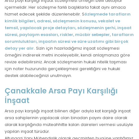
Arsa payı karşılığı inşaat sözleşmesi örneğin belli detaylar
içermelidir. Her sözleşme farklı başlıklarla fakat aynı amaca
hizmet edecek şekilde düzenlenebilir. S
özleşmede tarafların
kimlik bilgileri, adresi, sözleşmenin konusu, vekalet ve
temsil, yapılacak proje detayları, sözleşmenin şerhi, inşaat
süresi, paylaşım esasları, riskler, mücbir sebepler, tarafların
sorumlulukları, inşaatın süresi ve süre uzatımı gibi birçok
detay yer alır.
Sizin için hazırladığımız inşaat sözleşmesi
örneğini indirerek metni inceleyebilir, kendi anlaşmanıza göre
revize edebilirsiniz. Ancak sözleşmenin hukuki nitelik taşıması
için noter huzurunda gerçekleşmesi gerektiğini ve hukuki
destek alabileceğinizi unutmayın.
Çanakkale Arsa Payı Karşılığı
İnşaat
Arsa payı karşılığı inşaat bilinen diğer adıyla kat karşılığı inşaat
arsa sahiplerinin yapılacak olan binadan payını daire olarak
alarak karşılığında müteahhitte kalan daireleri vermesi usulüyle
yapılan inşaat türüdür.
Altungazi Yapı Mühendislik olarak geçmişten bugüne yaptığımız