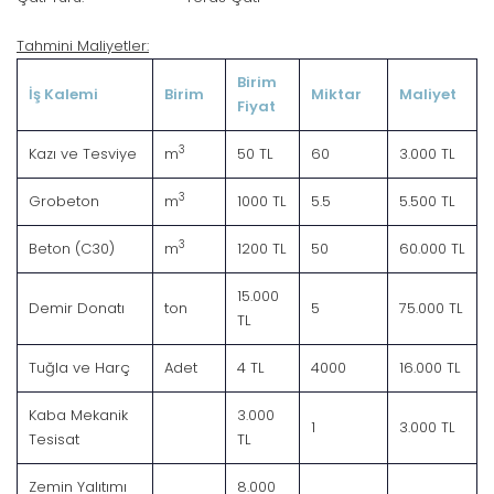
Tahmini Maliyetler:
Birim
İş Kalemi
Birim
Miktar
Maliyet
Fiyat
3
Kazı ve Tesviye
m
50 TL
60
3.000 TL
3
Grobeton
m
1000 TL
5.5
5.500 TL
3
Beton (C30)
m
1200 TL
50
60.000 TL
15.000
Demir Donatı
ton
5
75.000 TL
TL
Tuğla ve Harç
Adet
4 TL
4000
16.000 TL
Kaba Mekanik
3.000
1
3.000 TL
Tesisat
TL
Zemin Yalıtımı
8.000