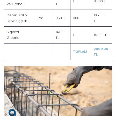
1
8.000 TL
ve Drenaj
TL
Demir-Kalıp-
105.000
2
m
350 TL
300
Duvar İşçilik
TL
Sigorta
14.000
1
14.000 TL
Giderleri
TL
289.500
TOPLAM
TL