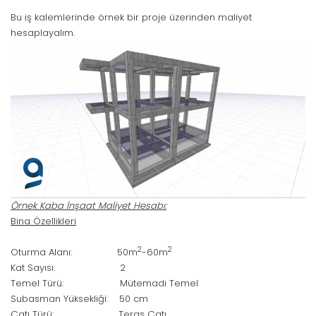
Bu iş kalemlerinde örnek bir proje üzerinden maliyet
hesaplayalım.
Örnek Kaba İnşaat Maliyet Hesabı:
Bina Özellikleri
2
2
Oturma Alanı: 50m
-60m
Kat Sayısı: 2
Temel Türü: Mütemadi Temel
Subasman Yüksekliği: 50 cm
Çatı Türü: Teras Çatı