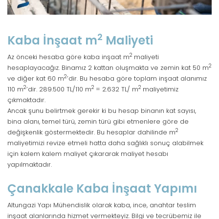
2
Kaba İnşaat m
Maliyeti
2
Az önceki hesaba göre kaba inşaat m
maliyeti
2
hesaplayacağız. Binamız 2 kattan oluşmakta ve zemin kat 50 m
2
ve diğer kat 60 m
’dir. Bu hesaba göre toplam inşaat alanımız
2
2
2
110 m
’dir. 289.500 TL/110 m
= 2.632 TL/ m
maliyetimiz
çıkmaktadır.
Ancak şunu belirtmek gerekir ki bu hesap binanın kat sayısı,
bina alanı, temel türü, zemin türü gibi etmenlere göre de
2
değişkenlik göstermektedir. Bu hesaplar dahilinde m
maliyetimizi revize etmeli hatta daha sağlıklı sonuç alabilmek
için kalem kalem maliyet çıkararak maliyet hesabı
yapılmaktadır.
Çanakkale Kaba İnşaat Yapımı
Altungazi Yapı Mühendislik olarak kaba, ince, anahtar teslim
inşaat alanlarında hizmet vermekteyiz. Bilgi ve tecrübemiz ile