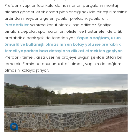
Prefabrik yapılar fabrikalarda hazırlanan parçaların montaj
alanına gönderilerek orada planlandığı şekilde birleştirilmesinin
ardından meydana gelen yapılar prefabrik yapılardır.
Prefabrikler
yalnızca konut olarak inşa edilmez. Şantiye
binaları, depolar, spor salonları, ofisler ve hastaneler de artık
prefabrik olacak şekilde tasarlanıyor.
Yapının sağlam, uzun
ömürlü ve kullanışlı olmasının en kolay yolu ise prefabrik
temeli yaparken bazı detaylara dikkat etmekten geçiyor.
Prefabrik temeli, arsa üzerine projeye uygun şekilde atılan bir
temeldir. Zemin betonunun kaliteli olması, yapının da sağlam
olmasını kolaylaştırıyor.