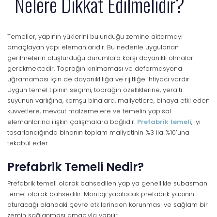
Nelere Dikkat Edilmelidir?
Temeller, yapının yüklerini bulunduğu zemine aktarmayı
amaçlayan yapı elemanlarıdır. Bu nedenle uygulanan
gerilmelerin oluşturduğu durumlara karşı dayanıklı olmaları
gerekmektedir. Toprağın kırılmaması ve deformasyona
uğramaması için de dayanıklılığa ve rijitliğe ihtiyacı vardır.
Uygun temel tipinin seçimi, toprağın özelliklerine, yeraltı
suyunun varlığına, komşu binalara, maliyetlere, binaya etki eden
kuvvetlere, mevcut malzemelere ve temelin yapısal
elemanlarına ilişkin çalışmalara bağlıdır.
Prefabrik temeli
, iyi
tasarlandığında binanın toplam maliyetinin %3 ila %10’una
tekabül eder.
Prefabrik Temeli Nedir?
Prefabrik temeli olarak bahsedilen yapıya genellikle subasman
temel olarak bahsedilir. Montajı yapılacak prefabrik yapının
oturacağı alandaki çevre etkilerinden korunması ve sağlam bir
zemin sağlanması amacıyla yapılır.