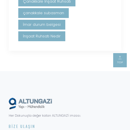
Çanakkale İnşaat Ruhsatı
çanakkale subasman
İmar durum belgesi
İnşaat Ruhsatı Nedir
TOP
Her Dokunuşta değer katan ALTUNGAZİ imzası.
BIZE ULAŞIN