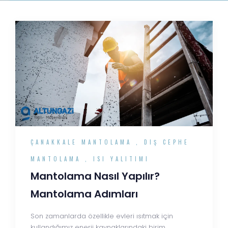
ÇANAKKALE MANTOLAMA
,
DIŞ CEPHE
MANTOLAMA
,
ISI YALITIMI
Mantolama Nasıl Yapılır?
Mantolama Adımları
Son zamanlarda özellikle evleri ısıtmak için
kullandığımız enerji kaynaklarındaki birim