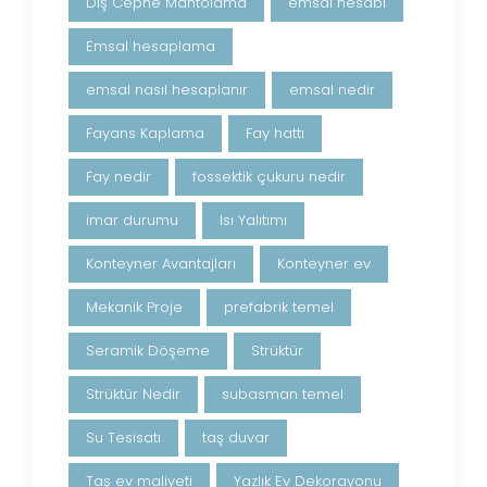
Dış Cephe Mantolama
emsal hesabı
Emsal hesaplama
emsal nasıl hesaplanır
emsal nedir
Fayans Kaplama
Fay hattı
Fay nedir
fossektik çukuru nedir
imar durumu
Isı Yalıtımı
Konteyner Avantajları
Konteyner ev
Mekanik Proje
prefabrik temel
Seramik Döşeme
Strüktür
Strüktür Nedir
subasman temel
Su Tesisatı
taş duvar
Taş ev maliyeti
Yazlık Ev Dekorayonu