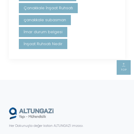
Çanakkale İnşaat Ruhsatı
çanakkale subasman
İmar durum belgesi
İnşaat Ruhsatı Nedir
TOP
Her Dokunuşta değer katan ALTUNGAZİ imzası.