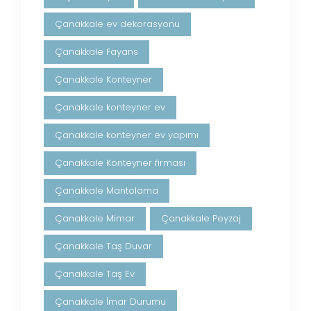
Çanakkale ev dekorasyonu
Çanakkale Fayans
Çanakkale Konteyner
Çanakkale konteyner ev
Çanakkale konteyner ev yapımı
Çanakkale Konteyner firması
Çanakkale Mantolama
Çanakkale Mimar
Çanakkale Peyzaj
Çanakkale Taş Duvar
Çanakkale Taş Ev
Çanakkale İmar Durumu