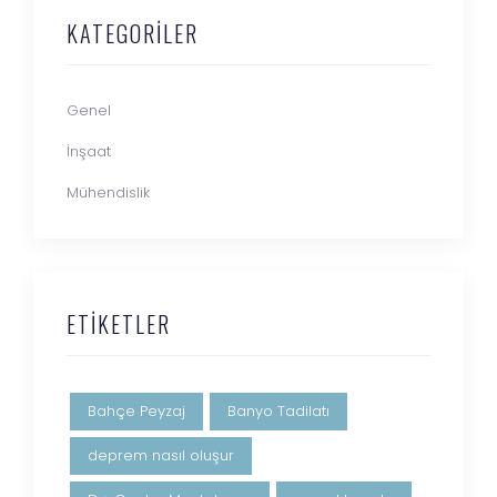
KATEGORILER
Genel
İnşaat
Mühendislik
ETIKETLER
Bahçe Peyzaj
Banyo Tadilatı
deprem nasıl oluşur