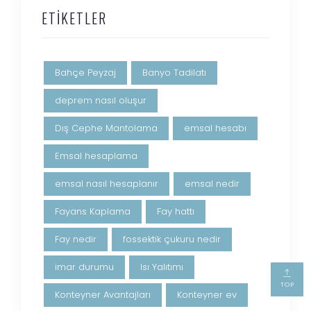
ETIKETLER
Bahçe Peyzaj
Banyo Tadilatı
deprem nasıl oluşur
Dış Cephe Mantolama
emsal hesabı
Emsal hesaplama
emsal nasıl hesaplanır
emsal nedir
Fayans Kaplama
Fay hattı
Fay nedir
fossektik çukuru nedir
imar durumu
Isı Yalıtımı
TOP
Konteyner Avantajları
Konteyner ev