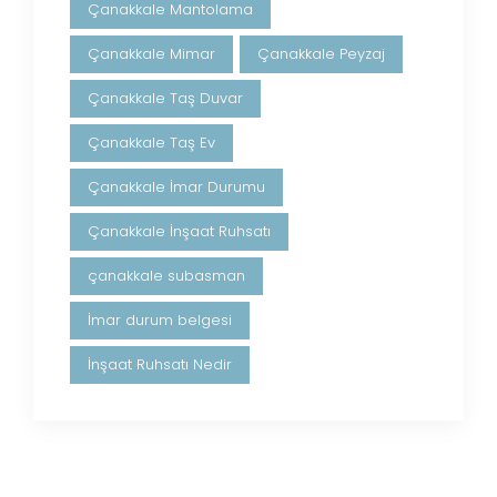
Çanakkale Mantolama
Çanakkale Mimar
Çanakkale Peyzaj
Çanakkale Taş Duvar
Çanakkale Taş Ev
Çanakkale İmar Durumu
Çanakkale İnşaat Ruhsatı
çanakkale subasman
İmar durum belgesi
İnşaat Ruhsatı Nedir