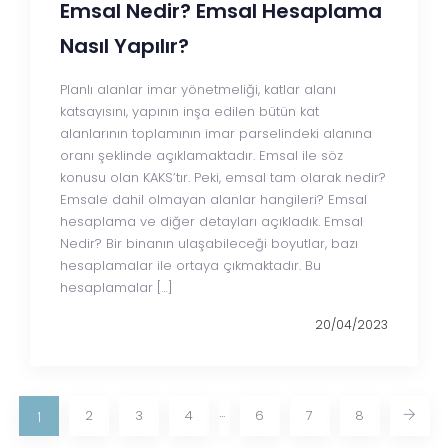
Emsal Nedir? Emsal Hesaplama
Nasıl Yapılır?
Planlı alanlar imar yönetmeliği, katlar alanı
katsayısını, yapının inşa edilen bütün kat
alanlarının toplamının imar parselindeki alanına
oranı şeklinde açıklamaktadır. Emsal ile söz
konusu olan KAKS’tır. Peki, emsal tam olarak nedir?
Emsale dahil olmayan alanlar hangileri? Emsal
hesaplama ve diğer detayları açıkladık. Emsal
Nedir? Bir binanın ulaşabileceği boyutlar, bazı
hesaplamalar ile ortaya çıkmaktadır. Bu
hesaplamalar […]
20/04/2023
…
2
3
4
6
7
8
1