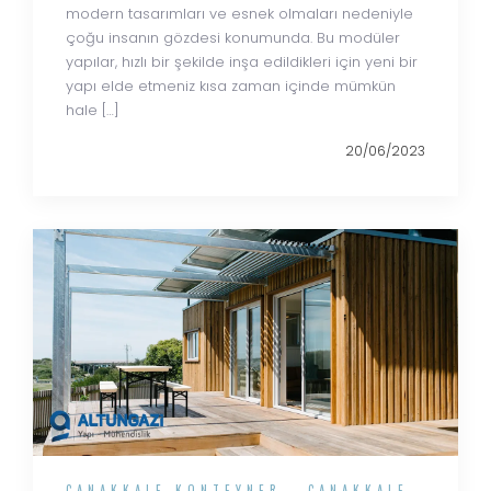
modern tasarımları ve esnek olmaları nedeniyle
çoğu insanın gözdesi konumunda. Bu modüler
yapılar, hızlı bir şekilde inşa edildikleri için yeni bir
yapı elde etmeniz kısa zaman içinde mümkün
hale […]
20/06/2023
ÇANAKKALE KONTEYNER
,
ÇANAKKALE