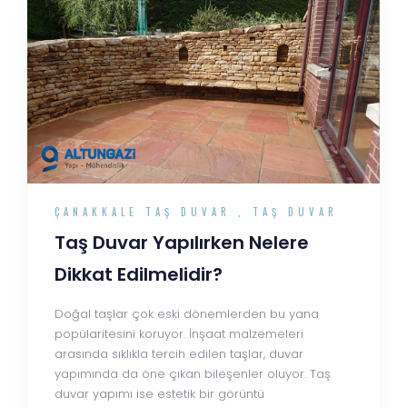
ÇANAKKALE TAŞ DUVAR
,
TAŞ DUVAR
Taş Duvar Yapılırken Nelere
Dikkat Edilmelidir?
Doğal taşlar çok eski dönemlerden bu yana
popülaritesini koruyor. İnşaat malzemeleri
arasında sıklıkla tercih edilen taşlar, duvar
yapımında da öne çıkan bileşenler oluyor. Taş
duvar yapımı ise estetik bir görüntü