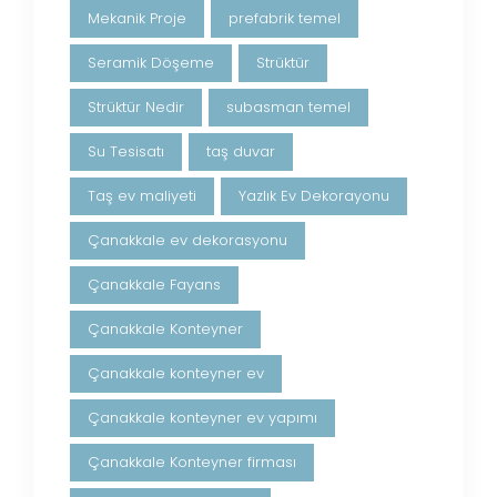
Mekanik Proje
prefabrik temel
Seramik Döşeme
Strüktür
Strüktür Nedir
subasman temel
Su Tesisatı
taş duvar
Taş ev maliyeti
Yazlık Ev Dekorayonu
Çanakkale ev dekorasyonu
Çanakkale Fayans
Çanakkale Konteyner
Çanakkale konteyner ev
Çanakkale konteyner ev yapımı
Çanakkale Konteyner firması