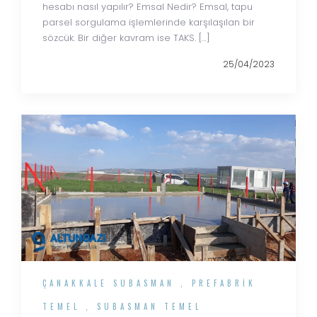
hesabı nasıl yapılır? Emsal Nedir? Emsal, tapu
parsel sorgulama işlemlerinde karşılaşılan bir
sözcük. Bir diğer kavram ise TAKS. […]
25/04/2023
ÇANAKKALE SUBASMAN
,
PREFABRIK
TEMEL
,
SUBASMAN TEMEL