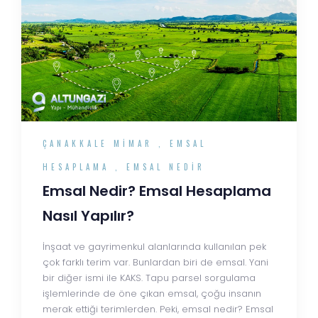
ÇANAKKALE MIMAR
,
EMSAL
HESAPLAMA
,
EMSAL NEDIR
Emsal Nedir? Emsal Hesaplama
Nasıl Yapılır?
İnşaat ve gayrimenkul alanlarında kullanılan pek
çok farklı terim var. Bunlardan biri de emsal. Yani
bir diğer ismi ile KAKS. Tapu parsel sorgulama
işlemlerinde de öne çıkan emsal, çoğu insanın
merak ettiği terimlerden. Peki, emsal nedir? Emsal