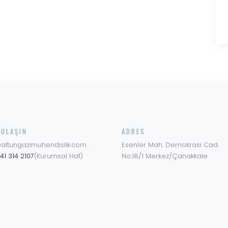
 ULAŞIN
ADRES
@altungazimuhendislik.com
Esenler Mah. Demokrasi Cad.
41 314 2107
(Kurumsal Hat)
No:18/1 Merkez/Çanakkale