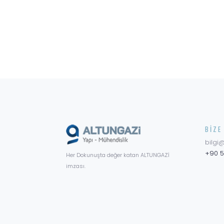
BIZE
bilgi
+90 5
Her Dokunuşta değer katan ALTUNGAZİ
imzası.