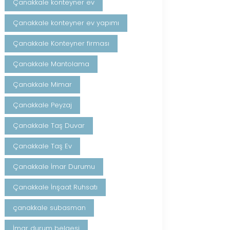
Çanakkale konteyner ev
Çanakkale konteyner ev yapımı
Çanakkale Konteyner firması
Çanakkale Mantolama
Çanakkale Mimar
Çanakkale Peyzaj
Çanakkale Taş Duvar
Çanakkale Taş Ev
Çanakkale İmar Durumu
Çanakkale İnşaat Ruhsatı
çanakkale subasman
İmar durum belgesi