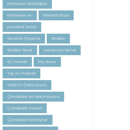
Konteyner Avantajları
Konteyner ev
Mekanik Proje
prefabrik temel
Seramik Döşeme
Strüktür
Strüktür Nedir
subasman temel
Su Tesisatı
taş duvar
Taş ev maliyeti
Yazlık Ev Dekorayonu
Çanakkale ev dekorasyonu
Çanakkale Fayans
Çanakkale Konteyner