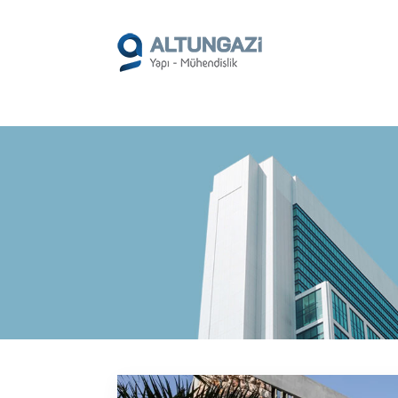
/*
*/