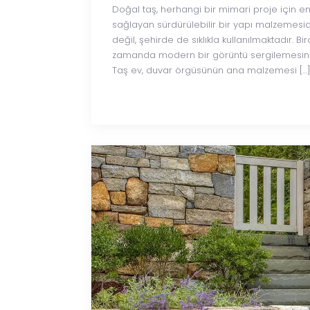
Doğal taş, herhangi bir mimari proje için e
sağlayan sürdürülebilir bir yapı malzemesi
değil, şehirde de sıklıkla kullanılmaktadır. B
zamanda modern bir görüntü sergilemesinde
Taş ev, duvar örgüsünün ana malzemesi […