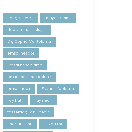
Bahçe Peyzaj
Banyo Tadilatı
deprem nasıl oluşur
Dış Cephe Mantolama
emsal hesabı
Emsal hesaplama
emsal nasıl hesaplanır
emsal nedir
Fayans Kaplama
Fay hattı
Fay nedir
fossektik çukuru nedir
imar durumu
Isı Yalıtımı