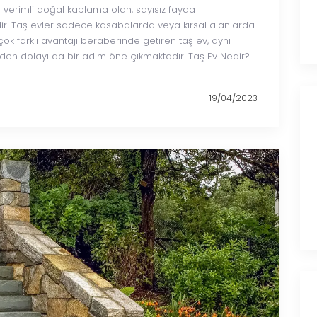
n verimli doğal kaplama olan, sayısız fayda
dir. Taş evler sadece kasabalarda veya kırsal alanlarda
irçok farklı avantajı beraberinde getiren taş ev, aynı
n dolayı da bir adım öne çıkmaktadır. Taş Ev Nedir?
]
19/04/2023