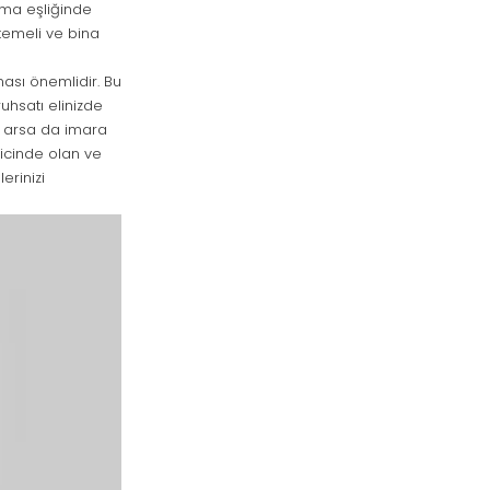
rma eşliğinde
 temeli ve bina
lması önemlidir. Bu
uhsatı elinizde
ve arsa da imara
ricinde olan ve
erinizi