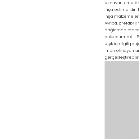
olmayan ama özen
inşa edilmelidir. 
inşa malzemeleri
Ayrıca, prefabrik 
bağlamda atacağın
bulundurmaktır. P
açık ise ilgili p
imarı olmayan arsa
gerçekleştirebilirs