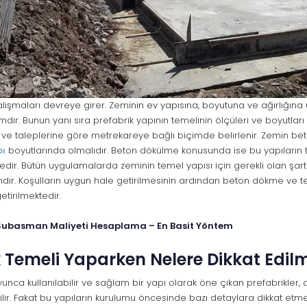
alışmaları devreye girer. Zeminin ev yapısına, boyutuna ve ağırlığına
mdır. Bunun yanı sıra prefabrik yapının temelinin ölçüleri ve boyutları 
 ve taleplerine göre metrekareye bağlı biçimde belirlenir. Zemin bet
pı
boyutlarında olmalıdır. Beton dökülme konusunda ise bu yapıların t
dir. Bütün uygulamalarda zeminin temel yapısı için gerekli olan şart
dır. Koşulların uygun hale getirilmesinin ardından beton dökme ve 
etirilmektedir.
Subasman Maliyeti Hesaplama – En Basit Yöntem
k Temeli Yaparken Nelere Dikkat Edilm
nca kullanılabilir ve sağlam bir yapı olarak öne çıkan prefabrikler, d
ir. Fakat bu yapıların kurulumu öncesinde bazı detaylara dikkat etmen