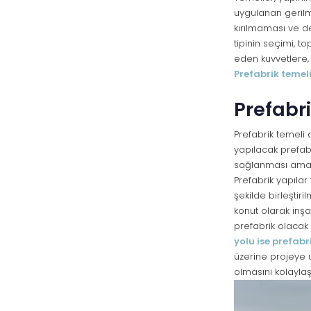
uygulanan gerilm
kırılmaması ve de
tipinin seçimi, to
eden kuvvetlere,
Prefabrik temel
Prefabr
Prefabrik temeli
yapılacak prefab
sağlanması amacı
Prefabrik yapıla
şekilde birleştir
konut olarak inşa
prefabrik olacak 
yolu ise prefab
üzerine projeye u
olmasını kolaylaşt