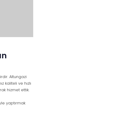
an
dir. Altungazi
kaliteli ve hızlı
ak hizmet ettik.
yle yaptırmak