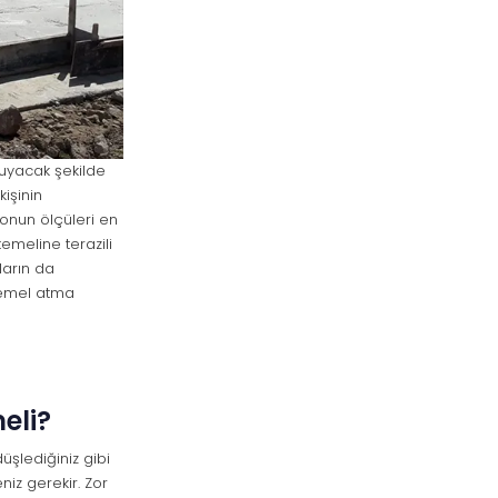
 uyacak şekilde
kişinin
onun ölçüleri en
emeline terazili
ların da
temel atma
eli?
üşlediğiniz gibi
iz gerekir. Zor