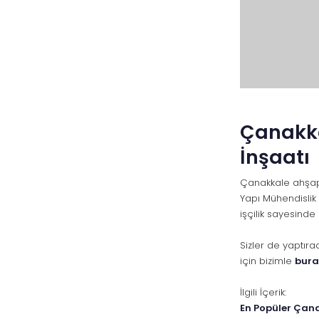
Çanakka
İnşaatı
Çanakkale ahşap 
Yapı Mühendislik
işçilik sayesinde
Sizler de yaptır
için bizimle
bur
İlgili İçerik:
En Popüler Çanak