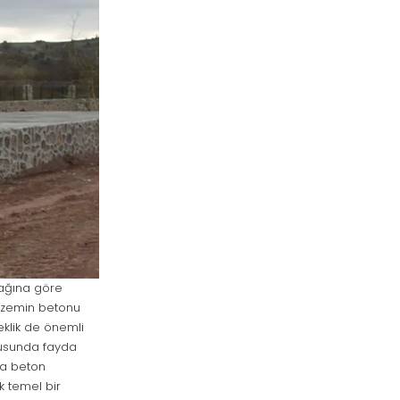
cağına göre
n zemin betonu
eklik de önemli
onusunda fayda
ra beton
k temel bir