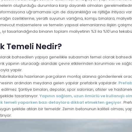
elerin oluşturduğu durumlara karşı dayanıklı olmaları gerekmektedir
formasyona uğramaması için de dayanıklılığa ve rijitliğe ihtiyacı va
prağın özelliklerine, yeraltı suyunun varlığına, komşu binalara, maliyetl
 mevcut malzemelere ve temelin yapısal elemanlarına ilişkin çalışmal
i
, iyi tasarlandığında binanın toplam maliyetinin %3 ila %10’una tekabü
ik Temeli Nedir?
 olarak bahsedilen yapıya genellikle subasman temel olarak bahsedili
rik yapının oturacağı alandaki çevre etkilerinden korunması ve sağl
yla yapılır.
r fabrikalarda hazırlanan parçaların montaj alanına gönderilerek ora
ilmesinin ardından meydana gelen yapılar prefabrik yapılardır.
Prefab
 edilmez. Şantiye binaları, depolar, spor salonları, ofisler ve hastanel
şekilde tasarlanıyor.
Yapının sağlam, uzun ömürlü ve kullanışlı ol
rik temeli yaparken bazı detaylara dikkat etmekten geçiyor.
Prefa
ygun şekilde atılan bir temeldir. Zemin betonunun kaliteli olması, y
ırıyor.