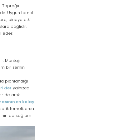
. Toprağın
rdır. Uygun temel
ere, binaya etki
ara bağlıdır.
l eder.
r. Montajı
am bir zemin
da planlandığı
rikler
yalnızca
er de artık
masının en kolay
brik temeli, arsa
apının da sağlam