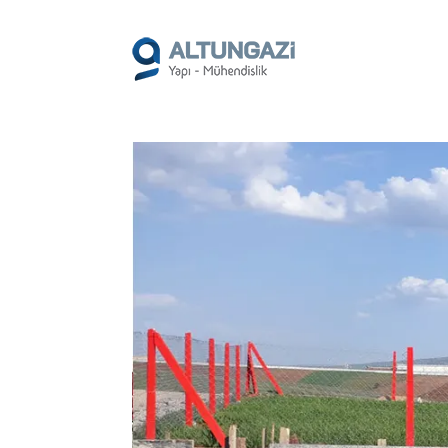
/*
*/