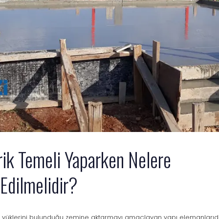
rik Temeli Yaparken Nelere
Edilmelidir?
n yüklerini bulunduğu zemine aktarmayı amaçlayan yapı elemanlarıdı