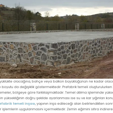
üyüklükte olacağına, bahçe veya balkon büyüklüğünün ne kadar ola
e boyutu da değişiklik göstermektedir. Prefabrik temeli oluşturulurke
zemeler, bölgeye göre farklılaşmaktadır. Temel atılma işleminde yüks
emin yüksekliğinin doğru şekilde ayarlanması ise su ve kar yığınları k
efabrik temeli inşası
, yapının inşa edileceği alan belirlendikten son
 işlemlerin uygulanmasını içermektedir. Zemin eğimini sıfıra indirere