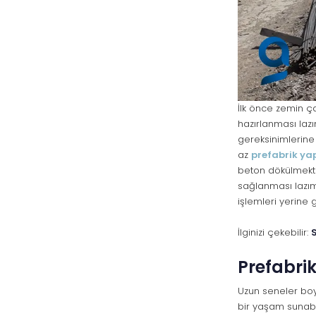
İlk önce zemin ç
hazırlanması lazı
gereksinimlerine
az
prefabrik ya
beton dökülmekte
sağlanması lazım
işlemleri yerine g
İlginizi çekebilir:
Prefabri
Uzun seneler boyu
bir yaşam sunabil