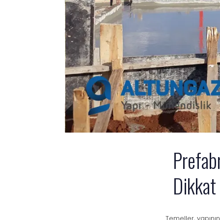
Prefab
Dikkat 
Temeller, yapını